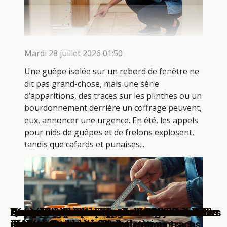
Mardi 28 juillet 2026 01:50
Une guêpe isolée sur un rebord de fenêtre ne
dit pas grand-chose, mais une série
d’apparitions, des traces sur les plinthes ou un
bourdonnement derrière un coffrage peuvent,
eux, annoncer une urgence. En été, les appels
pour nids de guêpes et de frelons explosent,
tandis que cafards et punaises...
Quand la désinsectisation devient
Comment choisir l'outil de mesure idéal
Stratégies pour investir dans l'immobilier
Comparaison des rôles : maître d'œuvre vs
Conseils essentiels pour un
Comment choisir la peluche parfaite pour
Le jardin aquaponique, mariage réussi
Penser l'habitat de demain : enjeux et
Astuces pour un potager urbain
Décrypter les tendances de l'habitat du
Comment créer un jardin vertical durable
Les habitats flottants, une solution
Comment survivre en forêt avec
Une plongée dans le monde fascinant des
urgence : signaux d’alerte à ne pas
pour chaque projet ?
en zones rurales
architecte dans la construction
déménagement efficace et sans tracas
chaque âge de l'enfant
entre poisson et plante
perspectives
performant sur votre balcon
futur
pour petits espaces
d'avenir?
seulement un couteau
habitats sous-marins