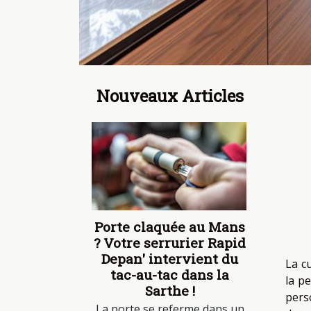
Nouveaux Articles
Porte claquée au Mans
? Votre serrurier Rapid
Depan' intervient du
La cu
tac-au-tac dans la
la p
Sarthe !
pers
La porte se referme dans un