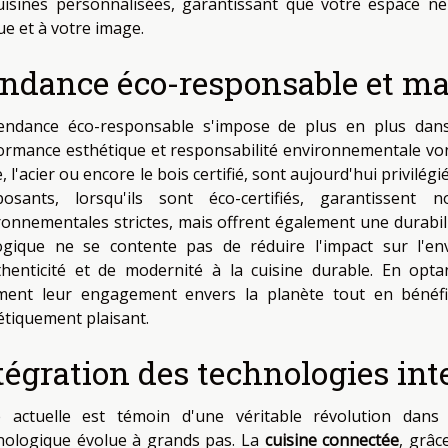
uisines personnalisées, garantissant que votre espace n
ue et à votre image.
ndance éco-responsable et ma
endance éco-responsable s'impose de plus en plus dans 
ormance esthétique et responsabilité environnementale vont 
, l'acier ou encore le bois certifié, sont aujourd'hui privilé
osants, lorsqu'ils sont éco-certifiés, garantisse
ronnementales strictes, mais offrent également une durabili
ogique ne se contente pas de réduire l'impact sur l'en
thenticité et de modernité à la cuisine durable. En opt
rment leur engagement envers la planète tout en bénéfic
étiquement plaisant.
tégration des technologies int
e actuelle est témoin d'une véritable révolution dans
nologique évolue à grands pas. La
cuisine connectée
, grâc