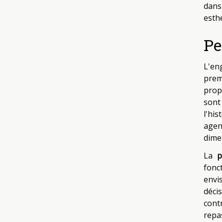
dans 
esth
Pe
L'en
prem
prop
sont
l'hi
agen
dime
La
p
fonc
envis
déci
cont
repas