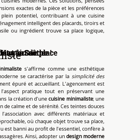
s cuisines modernes. Ces solutions, pensées
ions exactes de la pièce et les préférences
n plein potentiel, contribuant à une cuisine
nagement intelligent des placards, tiroirs et
le ou ingrédient trouve sa place logique,
ans la Sarthe !
et gain de place
n Haute-Saône
ment
liste
nimaliste
s'affirme comme une esthétique
 moderne se caractérise par la
simplicité des
ent épuré et accueillant. L'agencement est
 l'aspect pratique tout en préservant une
ans la création d'une
cuisine minimaliste
; une
n de calme et de sérénité. Ces teintes douces
l'association avec différents matériaux et
rréprochable, où chaque objet trouve sa place,
u est banni au profit de l'essentiel, confère à
assagères. Ainsi, adopter un
design moderne