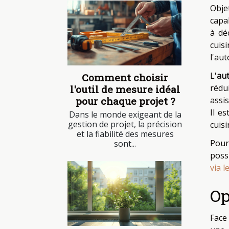
Obje
capa
à dé
cuis
l'aut
L'
aut
Comment choisir
rédu
l'outil de mesure idéal
assis
pour chaque projet ?
Il e
Dans le monde exigeant de la
gestion de projet, la précision
cuis
et la fiabilité des mesures
Pour
sont...
poss
via l
Op
Face