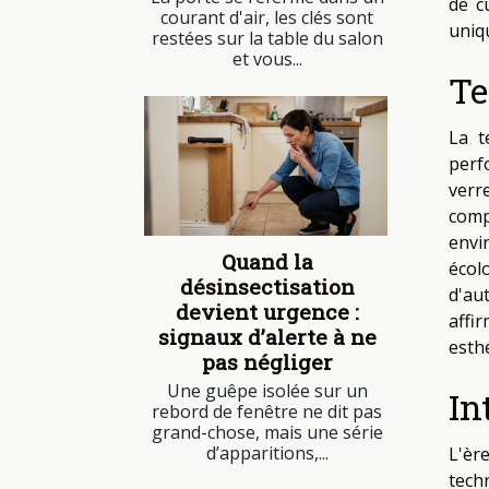
de c
courant d'air, les clés sont
uniq
restées sur la table du salon
et vous...
Te
La t
perf
verre
comp
envi
Quand la
écol
désinsectisation
d'au
devient urgence :
affi
signaux d’alerte à ne
esth
pas négliger
Une guêpe isolée sur un
In
rebord de fenêtre ne dit pas
grand-chose, mais une série
d’apparitions,...
L'èr
tech