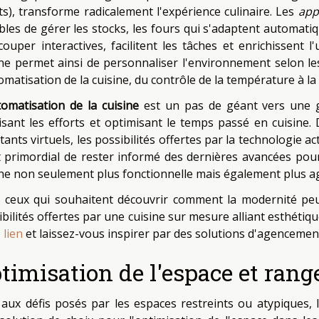
ts), transforme radicalement l'expérience culinaire. Les
appa
bles de gérer les stocks, les fours qui s'adaptent automat
couper interactives, facilitent les tâches et enrichissent 
ine permet ainsi de personnaliser l'environnement selon le
omatisation de la cuisine, du contrôle de la température à la 
omatisation de la cuisine
est un pas de géant vers une ges
isant les efforts et optimisant le temps passé en cuisine
tants virtuels, les possibilités offertes par la technologie ac
st primordial de rester informé des dernières avancées pour
ine non seulement plus fonctionnelle mais également plus a
 ceux qui souhaitent découvrir comment la modernité peut 
ibilités offertes par une cuisine sur mesure alliant esthétiq
e lien
et laissez-vous inspirer par des solutions d'agencemen
timisation de l'espace et ran
 aux défis posés par les espaces restreints ou atypiques