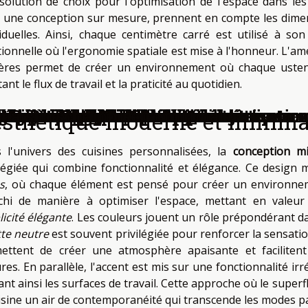
solution de choix pour l'optimisation de l'espace dans le
 une conception sur mesure, prennent en compte les dimens
viduelles. Ainsi, chaque centimètre carré est utilisé à so
tionnelle où l'ergonomie spatiale est mise à l'honneur. L'amé
ères permet de créer un environnement où chaque ustensi
itant le flux de travail et la praticité au quotidien.
r Rapid Depan' intervient du tac-au-tac d
léments et organisation
hambre d'enfant partagée organisation 
s pour les espaces publics
sagistes et d'installateurs de clôtures e
çue sur mesure
re maison avec des volets électriques
e biens immobiliers avant la vente
pour sublimer votre salon
ttrayante pour les entreprises
biné vapeur pour votre cuisine
er de Boulogne Billancourt
nel et stylé chez soi
ste en aménagement extérieur et terrasse
éité à une entreprise spécialisée !
des installations métalliques sur mesure
ur mesure adaptée à vos besoins
 banne adapté à vos besoins
itiens en bois versus aluminium
dans tout style de décoration
ge dans votre habitat
t sous les combles
ui pour un bien-être optimal
ne petite chambre
 maison
esthétique moderne et minima
 l'univers des cuisines personnalisées, la
conception mi
ilégiée qui combine fonctionnalité et élégance. Ce design
s
, où chaque élément est pensé pour créer un environnem
échi de manière à optimiser l'espace, mettant en valeur
licité élégante
. Les couleurs jouent un rôle prépondérant d
tte neutre
est souvent privilégiée pour renforcer la sensatio
ettent de créer une atmosphère apaisante et facilitent 
res. En parallèle, l'accent est mis sur une fonctionnalité i
ant ainsi les surfaces de travail. Cette approche où le superfl
uisine un air de contemporanéité qui transcende les modes p