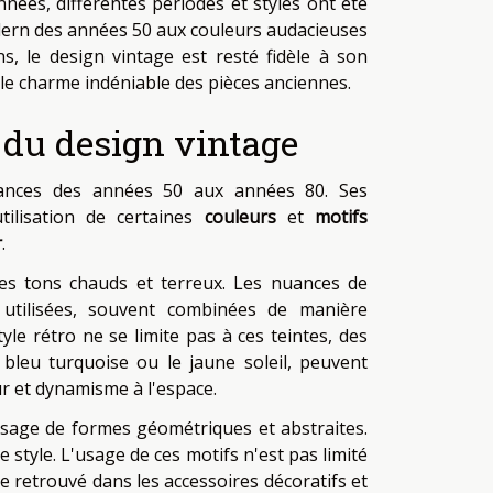
années, différentes périodes et styles ont été
odern des années 50 aux couleurs audacieuses
s, le design vintage est resté fidèle à son
et le charme indéniable des pièces anciennes.
s du design vintage
dances des années 50 aux années 80. Ses
tilisation de certaines
couleurs
et
motifs
r
.
 les tons chauds et terreux. Les nuances de
utilisées, souvent combinées de manière
yle rétro ne se limite pas à ces teintes, des
e bleu turquoise ou le jaune soleil, peuvent
r et dynamisme à l'espace.
 usage de formes géométriques et abstraites.
e style. L'usage de ces motifs n'est pas limité
retrouvé dans les accessoires décoratifs et