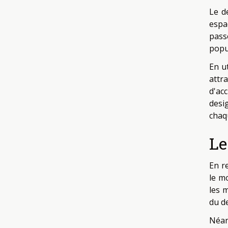
Le d
espa
pass
popu
En u
attr
d'ac
desi
chaq
Le
En r
le m
les 
du d
Néan