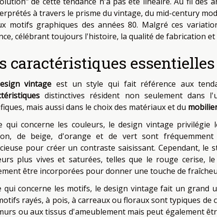
olution" de cette tendance n'a pas été linéaire. Au fil des 
terprétés à travers le prisme du vintage, du mid-century m
ux motifs graphiques des années 80. Malgré ces variation
ce, célébrant toujours l'histoire, la qualité de fabrication 
s caractéristiques essentielle
esign vintage
est un style qui fait référence aux ten
ctéristiques
distinctives résident non seulement dans l'u
ifiques, mais aussi dans le choix des matériaux et du
mobilie
e qui concerne les couleurs, le design vintage privilégie
on, de beige, d'orange et de vert sont fréquemment 
cieuse pour créer un contraste saisissant. Cependant, le st
eurs plus vives et saturées, telles que le rouge cerise, l
ement être incorporées pour donner une touche de fraîcheu
e qui concerne les motifs, le design vintage fait un grand
otifs rayés, à pois, à carreaux ou floraux sont typiques de c
murs ou aux tissus d'ameublement mais peut également être 