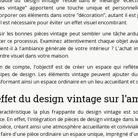
eauté du "design vintage" réside dans le "mélange" éclect
ces vintage" apportent une touche unique et personnell
corporer ces éléments dans votre "décoration", autant il est
l est nécessaire pour éviter un effet visuel encombrant.
sir les bonnes pièces vintage peut sembler une tâche ardu
liter ce processus. Examinez attentivement chaque objet avant
ient-il à l'ambiance générale de votre intérieur ? L'achat i
rdre visuel dans votre maison.
in de compte, l'objectif est de créer un espace qui reflèt
cipes de design. Les éléments vintage peuvent ajouter du
formant ainsi un espace ordinaire en un lieu accueillant et 
effet du design vintage sur l'
aractéristique la plus frappante du design vintage est s
ce. En effet, l'intégration de pièces de design vintage dans 
pièce, créant ainsi une atmosphère accueillante et conviviale
 faire d'une pièce ordinaire un espace unique, imprégné d'