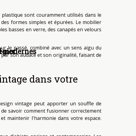
le plastique sont couramment utilisés dans le
 des formes simples et épurées. Le mobilier
ables basses en verre, des canapés en velours
our le passé, combiné avec un sens aigu du
égier
l
et modernes
ue par son audace et son originalité, faisant de
intage dans votre
design vintage peut apporter un souffle de
al de savoir comment fusionner correctement
et maintenir l'harmonie dans votre espace.