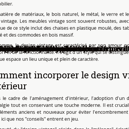
bilier.
atière de matériaux, le bois naturel, le métal, le verre et 
e vintage. Les meubles vintage sont souvent robustes, avec
que de ce style inclut des chaises en plastique moulé, des t
lé et des commodes en bois massif.
omme, le design vintage est caractérisé par son amour p
re intérieur harmonie et caractère
 dans votre décoration moderne
vantages et mise en place
érieure techniques et matériaux à privil
le industriel dans votre espace de travai
 pour votre intérieur
a restauration de tapisseries anciennes 
ion des gouttières en aluminium
çades de votre maison
mbre avec du linge de lit élégant
cosy et épuré
ance en design d'intérieur
esign d'intérieur
térieur pour votre salon
rt et de la fonctionnalité. Il s'agit d'un style qui se disting
ue espace un lieu unique et plein de caractère.
mment incorporer le design v
térieur
 le cadre de l'aménagement d'intérieur, l'adoption d'un 
algie tout en conservant une touche moderne. Il est cruci
éléments anciens et nouveaux pour éviter l'encombrement 
 ici que nos "conseils" entrent en jeu.