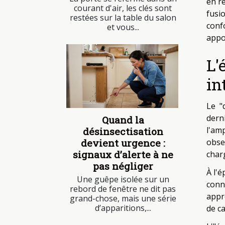
en r
courant d'air, les clés sont
fusi
restées sur la table du salon
conf
et vous...
appo
L'
in
Le "
dern
Quand la
l'am
désinsectisation
devient urgence :
obse
signaux d’alerte à ne
char
pas négliger
À l'
Une guêpe isolée sur un
conn
rebord de fenêtre ne dit pas
appr
grand-chose, mais une série
d’apparitions,...
de c