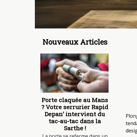
Nouveaux Articles
Porte claquée au Mans
? Votre serrurier Rapid
Depan' intervient du
Plon
tac-au-tac dans la
tenda
Sarthe !
desi
La porte se referme dans un