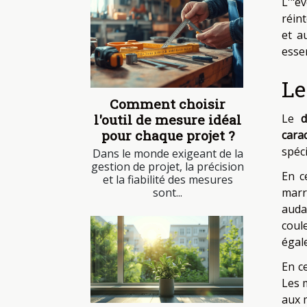
L'"év
réin
et a
essen
Le
Comment choisir
l'outil de mesure idéal
Le
d
pour chaque projet ?
cara
spéc
Dans le monde exigeant de la
gestion de projet, la précision
En c
et la fiabilité des mesures
sont...
marr
auda
coul
égal
En c
Les m
aux 