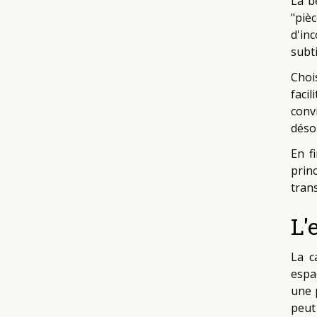
La b
"piè
d'in
subti
Choi
faci
conv
déso
En f
prin
trans
L'
La c
espa
une 
peut