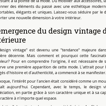
estant à la pointe de la mode. Du mobilier aux accessoires, l
onner des éléments du passé avec une esthétique moderne
ortables, élégants et uniques. Laissez-vous séduire par le
rter une nouvelle dimension à votre intérieur.
émergence du design vintage d
térieure
design vintage" est devenu une "tendance" majeure dans 
ière décennie. Mais comment et pourquoi cette fascinatio
pleur? Pour en comprendre l'origine, il est nécessaire de 
rve une première apparition de cette mode. L'attrait pour 
gés d'histoire et d'authenticité, a commencé à se manifester.
époque, l'intérêt pour l'ancien était considéré comme un mouv
aît aujourd'hui. Cependant, avec le temps, le design
éciation, en partie grâce à son caractère unique et à sa ca
aractère à n'importe quel espace.